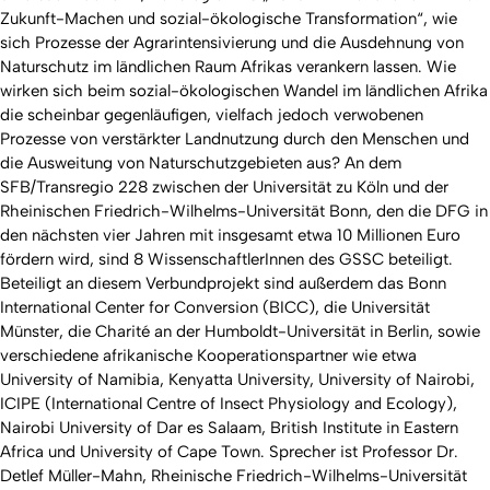
Zukunft-Machen und sozial-ökologische Transformation“, wie
sich Prozesse der Agrarintensivierung und die Ausdehnung von
Naturschutz im ländlichen Raum Afrikas verankern lassen. Wie
wirken sich beim sozial-ökologischen Wandel im ländlichen Afrika
die scheinbar gegenläufigen, vielfach jedoch verwobenen
Prozesse von verstärkter Landnutzung durch den Menschen und
die Ausweitung von Naturschutzgebieten aus? An dem
SFB/Transregio 228 zwischen der Universität zu Köln und der
Rheinischen Friedrich-Wilhelms-Universität Bonn, den die DFG in
den nächsten vier Jahren mit insgesamt etwa 10 Millionen Euro
fördern wird, sind 8 WissenschaftlerInnen des GSSC beteiligt.
Beteiligt an diesem Verbundprojekt sind außerdem das Bonn
International Center for Conversion (BICC), die Universität
Münster, die Charité an der Humboldt-Universität in Berlin, sowie
verschiedene afrikanische Kooperationspartner wie etwa
University of Namibia, Kenyatta University, University of Nairobi,
ICIPE (International Centre of Insect Physiology and Ecology),
Nairobi University of Dar es Salaam, British Institute in Eastern
Africa und University of Cape Town. Sprecher ist Professor Dr.
Detlef Müller-Mahn, Rheinische Friedrich-Wilhelms-Universität