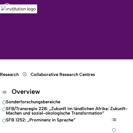
sity of Cologne
logne
ities
Open quicklink menu
Open search
Open language switch
Close menu
Open menu
Research
Collaborative Research Centres
Overview
Sonderforschungsbereiche
SFB/Transregio 228: „Zukunft im ländlichen Afrika: Zukunft-
Machen und sozial-ökologische Transformation“
SFB 1252: „Prominenz in Sprache“